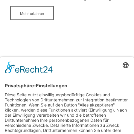
Mehr erfahren
ADRESSE
Stadur-Süd Dämmstoff-Produktions GmbH
Robert-Bosch-Straße 14 + 14/1
D-72124 Pliezhausen
KONTAKT
Telefon +49 (0)7127-9791-0
Telefax +49 (0)7127-9791-22